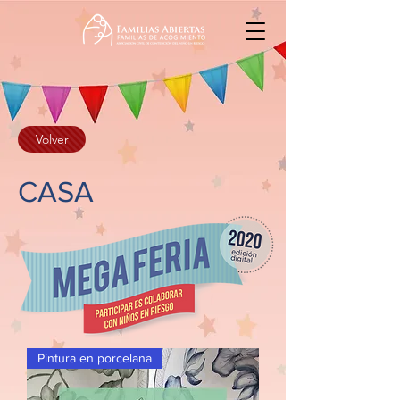
Volver
CASA
Pintura en porcelana